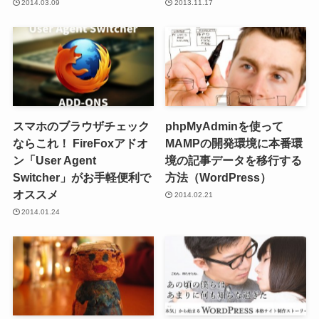
2014.03.09
2013.11.17
スマホのブラウザチェック
phpMyAdminを使って
ならこれ！ FireFoxアドオ
MAMPの開発環境に本番環
ン「User Agent
境の記事データを移行する
Switcher」がお手軽便利で
方法（WordPress）
オススメ
2014.02.21
2014.01.24