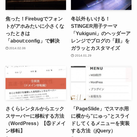
焦った！Firebugでフォン
冬以外もいける！
トがアホみたいに小さくな
STINGER用子テーマ
ったときは
「Yukiguni」のヘッダーア
「about:config」で解決
レンジでブログの「顔」を
ガラッとカスタマイズ
2014.02.06
2014.01.29
さくらレンタルからエック
「PageSlide」でスマホ用
スサーバーに移転する方法
に横から”にゅっ”とスライ
（WordPress）【⑤ドメイ
ドしてくるメニューを実装
ン移転】
する方法（jQuery）