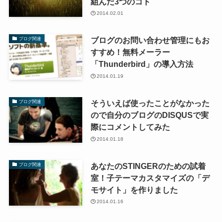
組んだ3つのコト
2014.02.01
ブログのお問い合わせ管理にもお
ブログ関連
すすめ！無料メーラー
「Thunderbird」の導入方法
2014.01.19
そういえば使ったことがなかった
ブログ関連
ので自分のブログのDISQUSで実
際にコメントしてみた
2014.01.18
あなたのSTINGERのための試着
ブログ関連
室！子テーマカスタマイズの「デ
モサイト」を作りました
2014.01.16