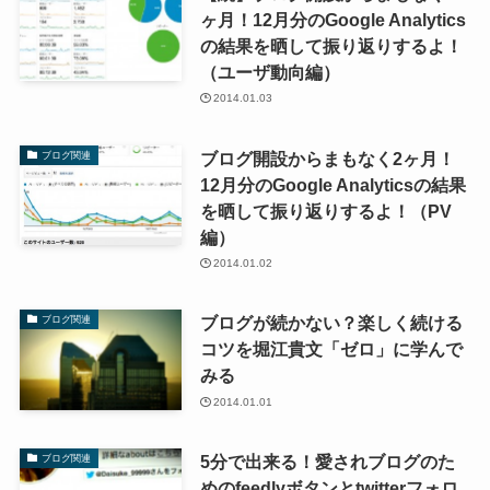
ヶ月！12月分のGoogle Analytics
の結果を晒して振り返りするよ！
（ユーザ動向編）
2014.01.03
ブログ開設からまもなく2ヶ月！
ブログ関連
12月分のGoogle Analyticsの結果
を晒して振り返りするよ！（PV
編）
2014.01.02
ブログが続かない？楽しく続ける
ブログ関連
コツを堀江貴文「ゼロ」に学んで
みる
2014.01.01
5分で出来る！愛されブログのた
ブログ関連
めのfeedlyボタンとtwitterフォロ