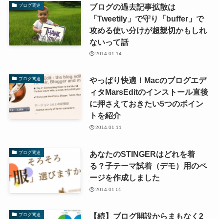
ブログの過去記事拡散は
ブログ関連
「Tweetily」で守り「buffer」で
攻める使い分けが超親切かもしれ
ないって話
2014.01.14
やっぱり快適！Macのブログエデ
ブログ関連
ィタMarsEditのインストール直後
に押さえておきたい5つのポイン
トを紹介
2014.01.11
あなたのSTINGERはどれを着
ブログ関連
る？子テーマ試着（デモ）用のペ
ージを作成しました
2014.01.05
【続】ブログ開設からまもなく2
ブログ関連