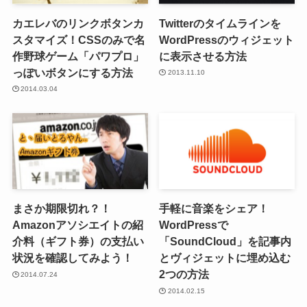
カエレバのリンクボタンカ
Twitterのタイムラインを
スタマイズ！CSSのみで名
WordPressのウィジェット
作野球ゲーム「パワプロ」
に表示させる方法
っぽいボタンにする方法
2013.11.10
2014.03.04
まさか期限切れ？！
手軽に音楽をシェア！
Amazonアソシエイトの紹
WordPressで
介料（ギフト券）の支払い
「SoundCloud」を記事内
状況を確認してみよう！
とヴィジェットに埋め込む
2つの方法
2014.07.24
2014.02.15