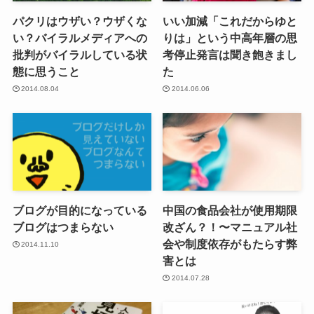
パクリはウザい？ウザくな
いい加減「これだからゆと
い？バイラルメディアへの
りは」という中高年層の思
批判がバイラルしている状
考停止発言は聞き飽きまし
態に思うこと
た
2014.08.04
2014.06.06
ブログが目的になっている
中国の食品会社が使用期限
ブログはつまらない
改ざん？！〜マニュアル社
会や制度依存がもたらす弊
2014.11.10
害とは
2014.07.28