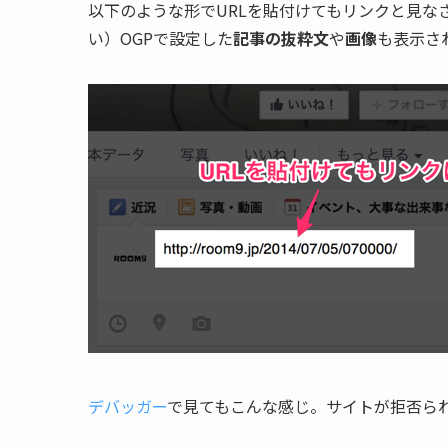
以下のような形でURLを貼付けてもリンクと見な
い）OGPで設定した
記事の抜粋文
や
画像
も表示さ
デバッガー
で見てもこんな感じ。サイトが拒否ら