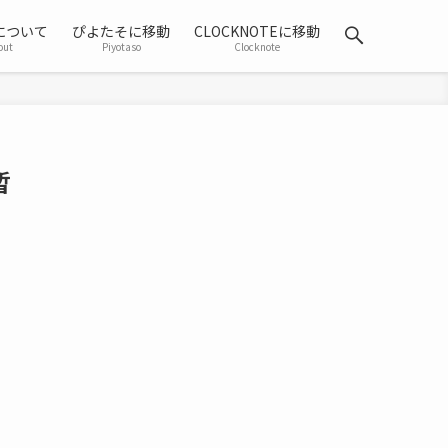
について
ぴよたそに移動
CLOCKNOTEに移動
out
Piyotaso
Clocknote
暫