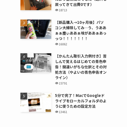
戻ってきて出費0です）
18713
【新品購入→10ヶ月後】パソ
コン大掃除してみ…う、うああ
ぁぁ塵ぃああぁ埃がああぁあっ
っつ！！！！！！！
16062
【かんたん取引入力例付き】苦
しんで覚えるはじめての青色申
告！間違いがちな仕訳とその対
処方法（やよいの青色申告オン
ライン）
15791
5分で完了！MacでGoogleド
ライブをローカルフォルダのよ
うに使うための設定方法
13461