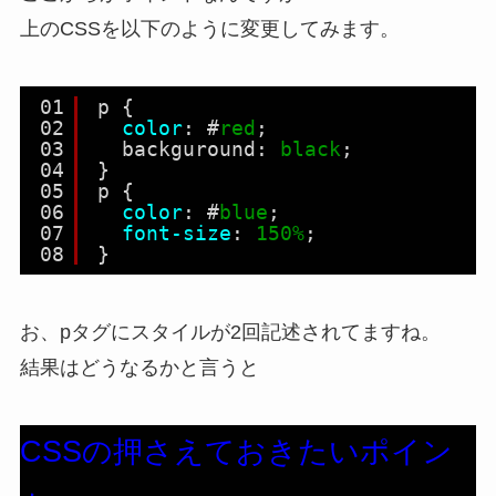
上のCSSを以下のように変更してみます。
01
p {
02
color
: #
red
;
03
backguround: 
black
;
04
}
05
p {
06
color
: #
blue
;
07
font-size
: 
150%
;
08
}
お、pタグにスタイルが2回記述されてますね。
結果はどうなるかと言うと
CSSの押さえておきたいポイン