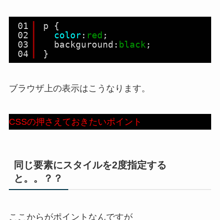
01
p {
02
color
:
red
;
03
backguround:
black
;
04
}
ブラウザ上の表示はこうなります。
CSSの押さえておきたいポイント
同じ要素にスタイルを2度指定する
と。。？？
ここからがポイントなんですが