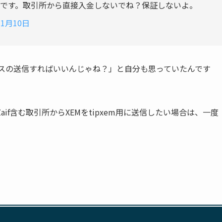
cf0bf です。取引所から直接入金しないでね？保証しないよ。
年1月10日
アドレスの送信すればいいんじゃね？」と自分も思っていたんです
if含む取引所からXEMをtipxem用に送信したい場合は、一度