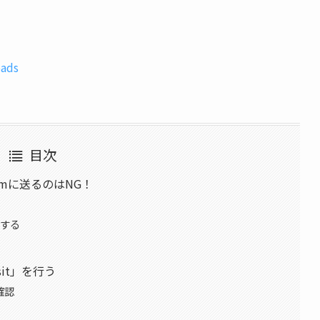
oads
目次
emに送るのはNG！
加する
posit」を行う
を確認