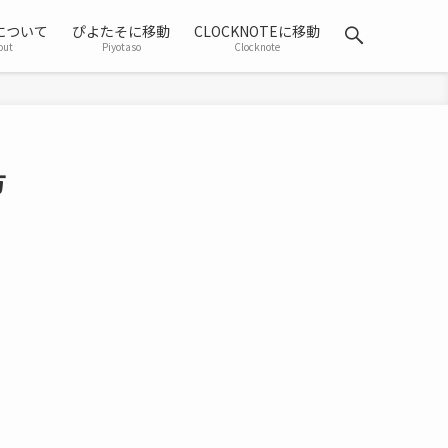
について
ぴよたそに移動
CLOCKNOTEに移動
out
Piyotaso
Clocknote
方