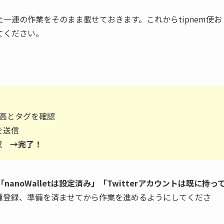
一連の作業をそのまま載せておきます。これからtipnem使お
てください。
」して残高とタグを確認
Mを送信
確認
→完了！
nanoWalletは設定済み」「Twitterアカウントは既に持っ
種登録、準備を済ませてから作業を進めるようにしてくださ