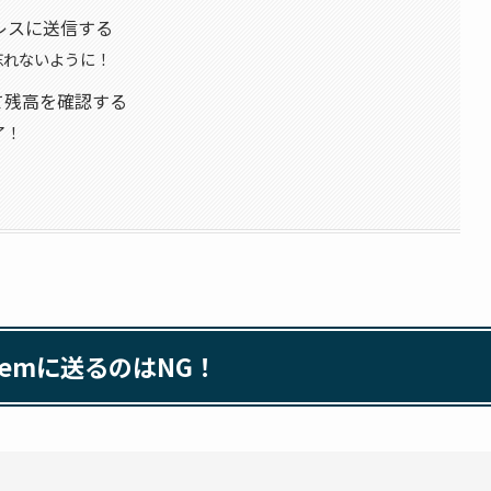
アドレスに送信する
忘れないように！
l」して残高を確認する
了！
nemに送るのはNG！