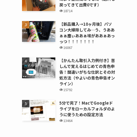
戻ってきて出費0です）
18714
【新品購入→10ヶ月後】パソ
コン大掃除してみ…う、うああ
ぁぁ塵ぃああぁ埃がああぁあっ
っつ！！！！！！！
16067
【かんたん取引入力例付き】苦
しんで覚えるはじめての青色申
告！間違いがちな仕訳とその対
処方法（やよいの青色申告オン
ライン）
15792
5分で完了！MacでGoogleド
ライブをローカルフォルダのよ
うに使うための設定方法
13464