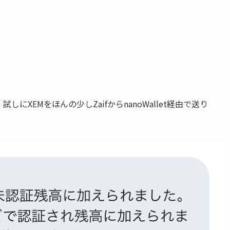
にXEMをほんの少しZaifからnanoWallet経由で送り