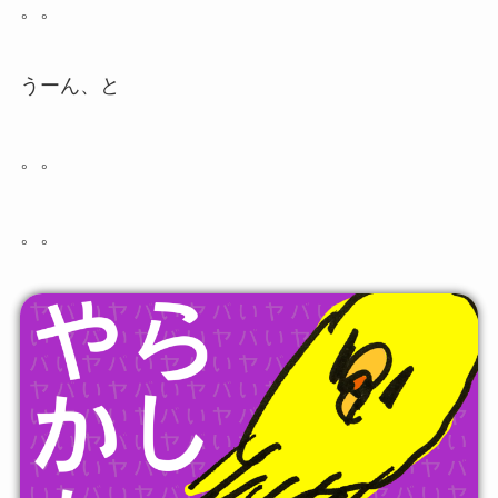
。。
うーん、と
。。
。。