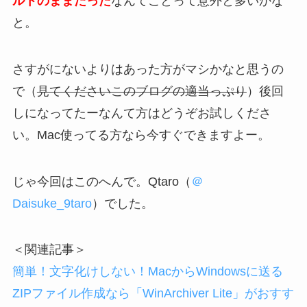
ルトのままだった
なんてことって意外と多いかな
と。
さすがにないよりはあった方がマシかなと思うの
で（
見てくださいこのブログの適当っぷり
）後回
しになってたーなんて方はどうぞお試しくださ
い。Mac使ってる方なら今すぐできますよー。
じゃ今回はこのへんで。Qtaro（
＠
Daisuke_9taro
）でした。
＜関連記事＞
簡単！文字化けしない！MacからWindowsに送る
ZIPファイル作成なら「WinArchiver Lite」がおすす