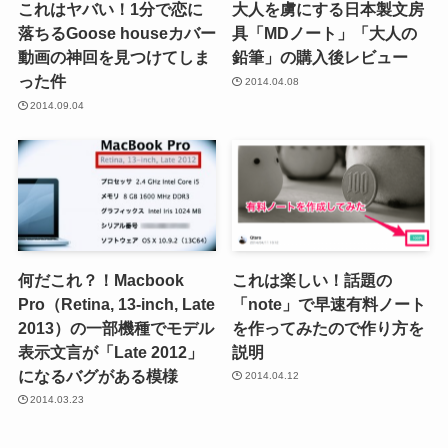
これはヤバい！1分で恋に
大人を虜にする日本製文房
落ちるGoose houseカバー
具「MDノート」「大人の
動画の神回を見つけてしま
鉛筆」の購入後レビュー
った件
2014.04.08
2014.09.04
何だこれ？！Macbook
これは楽しい！話題の
Pro（Retina, 13-inch, Late
「note」で早速有料ノート
2013）の一部機種でモデル
を作ってみたので作り方を
表示文言が「Late 2012」
説明
になるバグがある模様
2014.04.12
2014.03.23