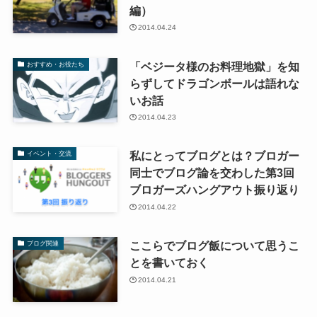
編）
2014.04.24
「ベジータ様のお料理地獄」を知
おすすめ・お役たち
らずしてドラゴンボールは語れな
いお話
2014.04.23
私にとってブログとは？ブロガー
イベント・交流
同士でブログ論を交わした第3回
ブロガーズハングアウト振り返り
2014.04.22
ここらでブログ飯について思うこ
ブログ関連
とを書いておく
2014.04.21