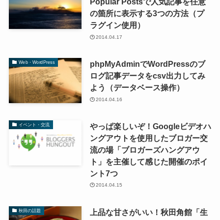
Popular Postsで人気記事を任意
の箇所に表示する3つの方法（プ
ラグイン使用）
2014.04.17
phpMyAdminでWordPressのブ
Web・WordPress
ログ記事データをcsv出力してみ
よう（データベース操作）
2014.04.16
やっぱ楽しいぞ！Googleビデオハ
イベント・交流
ングアウトを使用したブロガー交
流の場「ブロガーズハングアウ
ト」を主催して感じた開催のポイ
ント7つ
2014.04.15
上品な甘さがいい！秋田角館「生
秋田の話題